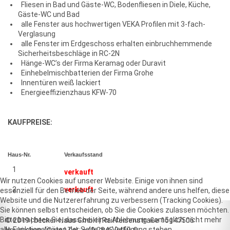
Fliesen in Bad und Gäste-WC, Bodenfliesen in Diele, Küche,
Gäste-WC und Bad
alle Fenster aus hochwertigen VEKA Profilen mit 3-fach-
Verglasung
alle Fenster im Erdgeschoss erhalten einbruchhemmende
Sicherheitsbeschläge in RC-2N
Hänge-WC’s der Firma Keramag oder Duravit
Einhebelmischbatterien der Firma Grohe
Innentüren weiß lackiert
Energieeffizienzhaus KFW-70
KAUFPREISE:
Haus-Nr.
Verkaufsstand
1
verkauft
Wir nutzen Cookies auf unserer Website. Einige von ihnen sind
2
verkauft
essenziell für den Betrieb der Seite, während andere uns helfen, diese
Website und die Nutzererfahrung zu verbessern (Tracking Cookies).
Sie können selbst entscheiden, ob Sie die Cookies zulassen möchten.
Bitte beachten Sie, dass bei einer Ablehnung womöglich nicht mehr
© 2019 | becker-Haus GmbH | Raiffeisenstraße 15 | 47506
alle Funktionalitäten der Seite zur Verfügung stehen.