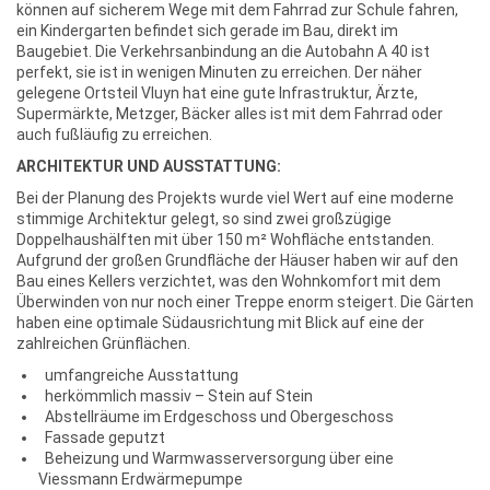
können auf sicherem Wege mit dem Fahrrad zur Schule fahren,
ein Kindergarten befindet sich gerade im Bau, direkt im
Baugebiet. Die Verkehrsanbindung an die Autobahn A 40 ist
perfekt, sie ist in wenigen Minuten zu erreichen. Der näher
gelegene Ortsteil Vluyn hat eine gute Infrastruktur, Ärzte,
Supermärkte, Metzger, Bäcker alles ist mit dem Fahrrad oder
auch fußläufig zu erreichen.
ARCHITEKTUR UND AUSSTATTUNG:
Bei der Planung des Projekts wurde viel Wert auf eine moderne
stimmige Architektur gelegt, so sind zwei großzügige
Doppelhaushälften mit über 150 m² Wohfläche entstanden.
Aufgrund der großen Grundfläche der Häuser haben wir auf den
Bau eines Kellers verzichtet, was den Wohnkomfort mit dem
Überwinden von nur noch einer Treppe enorm steigert. Die Gärten
haben eine optimale Südausrichtung mit Blick auf eine der
zahlreichen Grünflächen.
umfangreiche Ausstattung
herkömmlich massiv – Stein auf Stein
Abstellräume im Erdgeschoss und Obergeschoss
Fassade geputzt
Beheizung und Warmwasserversorgung über eine
Viessmann Erdwärmepumpe