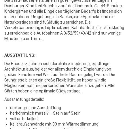
Die Stadthäuser entstehen in guter, gewachsener Lage im
Duisburger Stadtteil Buchholz auf der Lindenstraße 44. Schulen,
Kindergärten und alle Dinge des täglichen Bedarfs befinden sich
in der näheren Umgebung, ein Bäcker, eine Apotheke und ein
Naturkostladen sind fußläufig zu erreichen. Die
Verkehrsanbindung ist optimal, eine Bahnhaltestelle ist fußläufig
zu erreichbar, die Autobahnen A 3/52/59/40/42 sind nur wenige
Minuten zu entfernt.
AUSSTATTUNG:
Die Häuser zeichnen sich durch ihre moderne, geradlinige
Architektur aus, bei der vor allem durch die Einplanung von
großen Fenstern viel Wert auf helle Räume gelegt wurde. Die
Grundrisse bieten ein große Flexibilität, so haben wir die
Möglichkeit auf Ihre persönlichen Wünsche einzugehen. Alle
Gärten haben eine optimale Südwestlage.
Ausstattungsdetails:
umfangreiche Ausstattung
herkömmlich massiv – Stein auf Stein
voll unterkellert
Kelleraußenwände mit 80 mm Wärmedämmung