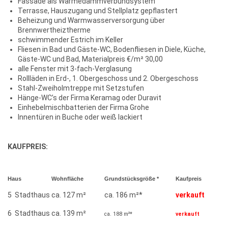
Fassade als Wärmedämmverbundsystem
Terrasse, Hauszugang und Stellplatz gepflastert
Beheizung und Warmwasserversorgung über
Brennwertheiztherme
schwimmender Estrich im Keller
Fliesen in Bad und Gäste-WC, Bodenfliesen in Diele, Küche,
Gäste-WC und Bad, Materialpreis €/m² 30,00
alle Fenster mit 3-fach-Verglasung
Rollläden in Erd-, 1. Obergeschoss und 2. Obergeschoss
Stahl-Zweiholmtreppe mit Setzstufen
Hänge-WC’s der Firma Keramag oder Duravit
Einhebelmischbatterien der Firma Grohe
Innentüren in Buche oder weiß lackiert
KAUFPREIS:
Haus
Wohnfläche
Grundstücksgröße *
Kaufpreis
5 Stadthaus
ca. 127 m²
ca. 186 m²*
verkauft
6 Stadthaus
ca. 139 m²
ca. 188 m²*
verkauft