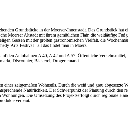
henden Grundstücke in der Moerser-Innenstadt. Das Grundstück hat e
ische Moerser Altstadt mit ihrem gemütlichen Flair, die weitläufige Fuß
eligen Gassen mit der großen gastronomischen Vielfalt, die Wochenmärk
y-Arts-Festival - all das findet man in Moers.
auf den Autobahnen A 40, A 42 und A 57. Öffentliche Verkehrsmittel, 
rmarkt, Discounter, Bäckerei, Drogeriemarkt.
gen eines zeitgemäßen Wohnstils. Durch die weiß und grau abgesetzte
e entsprechende Natürlichkeit. Der Schwerpunkt der Planung durch den r
len Wohnungen. Die Umsetzung des Projektserfolgt durch regionale Han
rodukte verbaut.