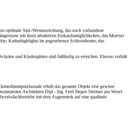
ine optimale Süd-/Westausrichtung, das noch vorhandene
gängerzone mit ihren attraktiven Einkaufsmöglichkeiten, das Moerser
te, Kulturhighlights im angesehenen Schlosstheater, das
Schulen und Kindergärten sind fußläufig zu erreichen. Ebenso verhält
 Wärmedämmputzfassade erhält das gesamte Objekt eine gewisse
enommierten Architekten Dipl.- Ing. Fred Jürgen Störmer aus Wesel
dwerksfachbetriebe mit dem Augenmerk auf eine qualitativ