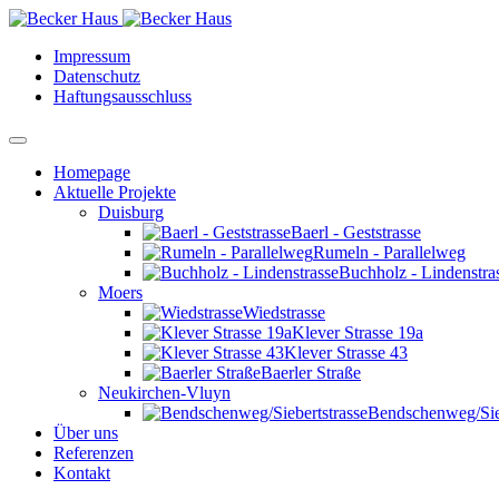
Impressum
Datenschutz
Haftungsausschluss
Homepage
Aktuelle Projekte
Duisburg
Baerl - Geststrasse
Rumeln - Parallelweg
Buchholz - Lindenstra
Moers
Wiedstrasse
Klever Strasse 19a
Klever Strasse 43
Baerler Straße
Neukirchen-Vluyn
Bendschenweg/Sieb
Über uns
Referenzen
Kontakt