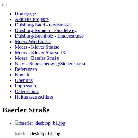
Homepage
Aktuelle Projekte
Duisburg-Baerl - Geststrasse
Duisburg-Rumeln - Parallelweg
Duisburg-Buchholz - Lindenstrasse
Moers-Wiedstrasse
Moers - Klever Strasse
Moers - Klever Strasse 19a
Moers - Baerler Straße
N.-V - Bendschenweg/Siebertstrasse
Referenzen
Kontakt
Über uns
Impressum
Datenschutz
Haftungsausschluss
Baerler Straße
baerler_desktop_b1.jpg